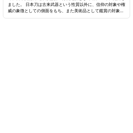
ました。 日本刀は古来武器という性質以外に、信仰の対象や権
威の象徴としての側面をもち、また美術品として鑑賞の対象に
もなっていました。廃刀令後本来の日本刀の役割を終え、更に
第二次世界大戦後、日本刀は武器と見なされ駐留軍による没収
の的となり壊滅の危機に瀕しました。しかしながら本間順治、
佐藤貫一氏等の活動により戦後の混乱を脱し、両氏を中心とし
て昭和23年に美術工芸品としての日本刀の保存・鑑賞・研究・
伝統継承のため日本美術刀剣保存協会が設立されました。