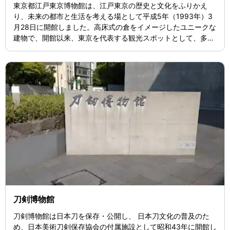
東京都江戸東京博物館は、江戸東京の歴史と文化をふりかえ
り、未来の都市と生活を考える場として平成5年（1993年）3
月28日に開館しました。高床式の倉をイメージしたユニークな
建物で、開館以来、東京を代表する観光スポットとして、多く
のお客様にご来館いただいております。 常設展は、徳川家康が
江戸に入府してから約400年間を中心に、江戸東京の歴史と文
化を実物資料や復元模型等を用いて紹介しています。さらに、
1階展示室で開催される年5～6回の特別展に加えて、講座や体
験教室など様々な活動を展開しています。
刀剣博物館
刀剣博物館は日本刀を保存・公開し、 日本刀文化の普及のた
め、日本美術刀剣保存協会の付属施設として昭和43年に開館し