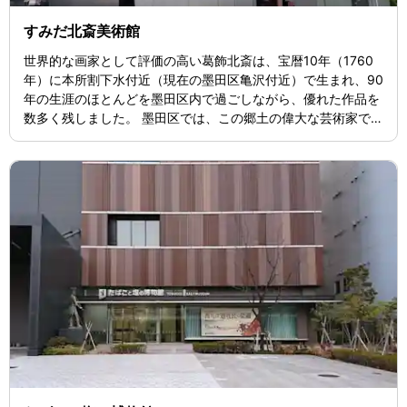
すみだ北斎美術館
世界的な画家として評価の高い葛飾北斎は、宝暦10年（1760
年）に本所割下水付近（現在の墨田区亀沢付近）で生まれ、90
年の生涯のほとんどを墨田区内で過ごしながら、優れた作品を
数多く残しました。 墨田区では、この郷土の偉大な芸術家であ
る北斎を区民の誇りとして永く顕彰するとともに、地域の産業
や観光へも寄与する地域活性化の拠点として、「すみだ北斎美
術館」を開設しました。