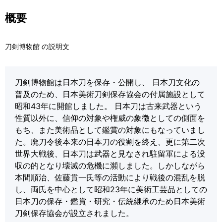
概要
刀剣博物館 の説明文
刀剣博物館は日本刀を保存・公開し、 日本刀文化の
普及のため、日本美術刀剣保存協会の付属施設として
昭和43年に開館しました。 日本刀は古来武器という
性質以外に、信仰の対象や権威の象徴としての側面を
もち、また美術品として鑑賞の対象にもなっていまし
た。廃刀令後本来の日本刀の役割を終え、更に第二次
世界大戦後、日本刀は武器と見なされ駐留軍による没
収の的となり壊滅の危機に瀕しました。しかしながら
本間順治、佐藤貫一氏等の活動により戦後の混乱を脱
し、両氏を中心として昭和23年に美術工芸品としての
日本刀の保存・鑑賞・研究・伝統継承のため日本美術
刀剣保存協会が設立されました。