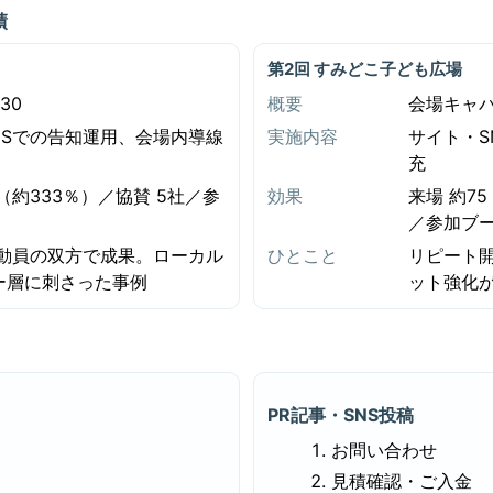
績
第2回 すみどこ子ども広場
30
概要
会場キャパ
NSでの告知運用、会場内導線
実施内容
サイト・S
充
0（約333％）／協賛 5社／参
効果
来場 約7
／参加ブー
動員の双方で成果。ローカル
ひとこと
リピート
ー層に刺さった事例
ット強化
PR記事・SNS投稿
お問い合わせ
見積確認・ご入金