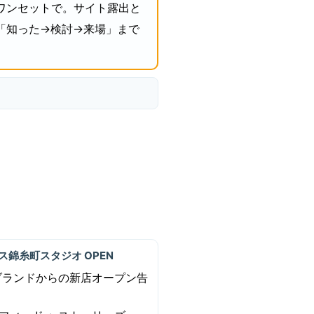
Xをワンセットで。サイト露出と
 「知った→検討→来場」まで
。
ティス錦糸町スタジオ OPEN
ブランドからの新店オープン告