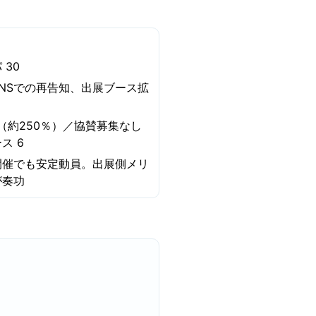
 30
NSでの再告知、出展ブース拡
5（約250％）／協賛募集なし
ス 6
開催でも安定動員。出展側メリ
が奏功