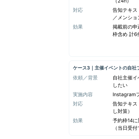
（24h）
対応
告知テキス
／メンショ
効果
掲載前の申込
枠含め 計6
ケース3｜主催イベントの自社
依頼／背景
自社主催イ
したい
実施内容
Instag
対応
告知テキス
し対策）
効果
予約枠14
（当日受付で