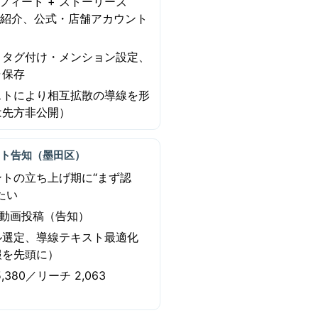
ramフィード + ストーリーズ
で紹介、公式・店舗アカウント
ト
、タグ付け・メンション設定、
ャ保存
ストにより相互拡散の導線を形
は先方非公開）
ント告知（墨田区）
ントの立ち上げ期に“まず認
たい
ram動画投稿（告知）
ル選定、導線テキスト最適化
報を先頭に）
,380／リーチ 2,063