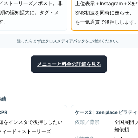
／ストーリーズ／ポスト。非
上位表示＋Instagram＋
短期の認知拡大に。タグ・メ
SNS初速を同時に走らせ、
す。
を一気通貫で後押しします
迷ったらまずは
クロスメディアパック
をご検討ください。
メニューと料金の詳細を見る
実績
PR
ケース2｜zen place ピラ
知をインスタで後押ししたい
依頼／背景
全国展開
知依頼
ramフィード＋ストーリーズ