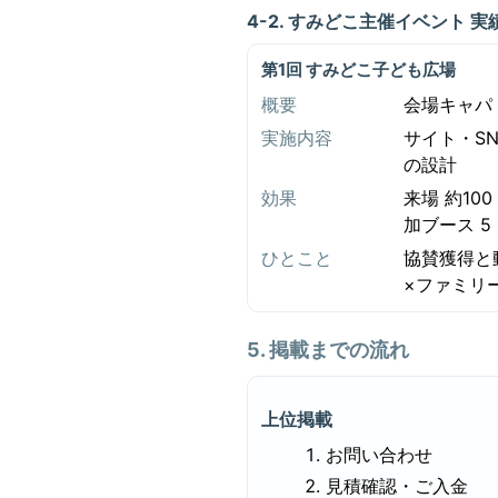
4-2. すみどこ主催イベント 実
第1回 すみどこ子ども広場
概要
会場キャパ 
実施内容
サイト・S
の設計
効果
来場 約10
加ブース 5
ひとこと
協賛獲得と
×ファミリ
5. 掲載までの流れ
上位掲載
お問い合わせ
見積確認・ご入金