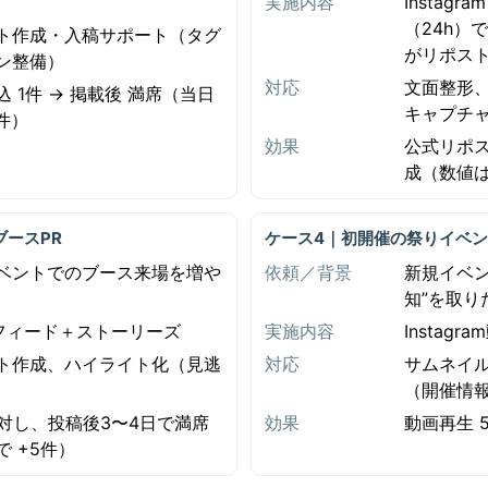
実施内容
Instag
（24h）
ト作成・入稿サポート（タグ
がリポス
ン整備）
対応
文面整形
 1件 → 掲載後 満席（当日
キャプチ
件）
効果
公式リポ
成（数値
ブースPR
ケース4｜初開催の祭りイベ
ベントでのブース来場を増や
依頼／背景
新規イベ
知”を取り
ramフィード＋ストーリーズ
実施内容
Instag
ト作成、ハイライト化（見逃
対応
サムネイ
（開催情
に対し、投稿後3〜4日で満席
効果
動画再生 5
 +5件）