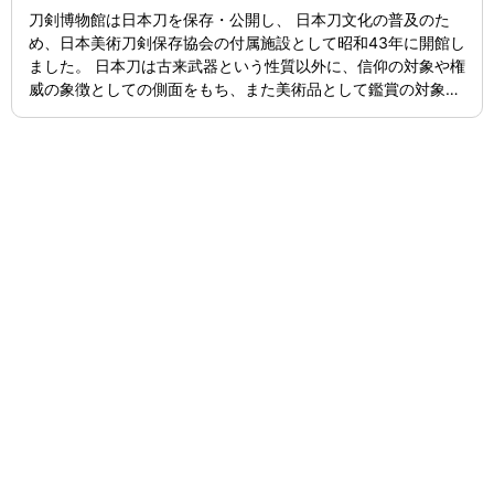
刀剣博物館は日本刀を保存・公開し、 日本刀文化の普及のた
め、日本美術刀剣保存協会の付属施設として昭和43年に開館し
ました。 日本刀は古来武器という性質以外に、信仰の対象や権
威の象徴としての側面をもち、また美術品として鑑賞の対象に
もなっていました。廃刀令後本来の日本刀の役割を終え、更に
第二次世界大戦後、日本刀は武器と見なされ駐留軍による没収
の的となり壊滅の危機に瀕しました。しかしながら本間順治、
佐藤貫一氏等の活動により戦後の混乱を脱し、両氏を中心とし
て昭和23年に美術工芸品としての日本刀の保存・鑑賞・研究・
伝統継承のため日本美術刀剣保存協会が設立されました。