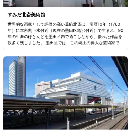
すみだ北斎美術館
世界的な画家として評価の高い葛飾北斎は、宝暦10年（1760
年）に本所割下水付近（現在の墨田区亀沢付近）で生まれ、90
年の生涯のほとんどを墨田区内で過ごしながら、優れた作品を
数多く残しました。 墨田区では、この郷土の偉大な芸術家であ
る北斎を区民の誇りとして永く顕彰するとともに、地域の産業
や観光へも寄与する地域活性化の拠点として、「すみだ北斎美
術館」を開設しました。