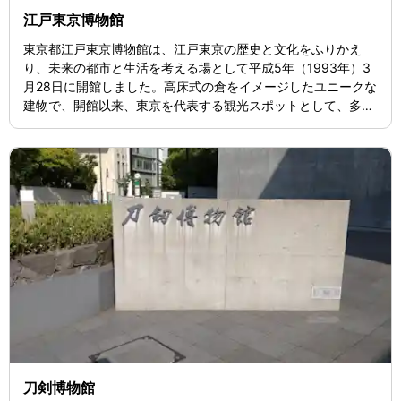
江戸東京博物館
東京都江戸東京博物館は、江戸東京の歴史と文化をふりかえ
り、未来の都市と生活を考える場として平成5年（1993年）3
月28日に開館しました。高床式の倉をイメージしたユニークな
建物で、開館以来、東京を代表する観光スポットとして、多く
のお客様にご来館いただいております。 常設展は、徳川家康が
江戸に入府してから約400年間を中心に、江戸東京の歴史と文
化を実物資料や復元模型等を用いて紹介しています。さらに、
1階展示室で開催される年5～6回の特別展に加えて、講座や体
験教室など様々な活動を展開しています。
刀剣博物館