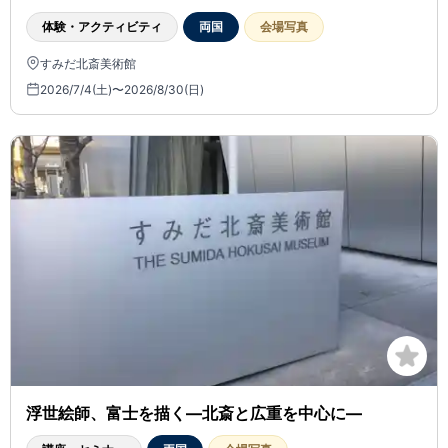
体験・アクティビティ
両国
会場写真
すみだ北斎美術館
2026/7/4(土)〜2026/8/30(日)
浮世絵師、富士を描く―北斎と広重を中心に―