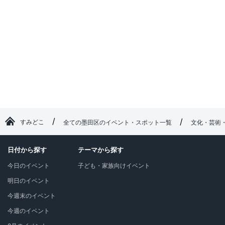
すみどこ
全ての墨田区のイベント・スポット一覧
文化・芸術
日付から探す
テーマから探す
今日のイベント
子ども・家族向けイベント
明日のイベント
今週末のイベント
今週のイベント