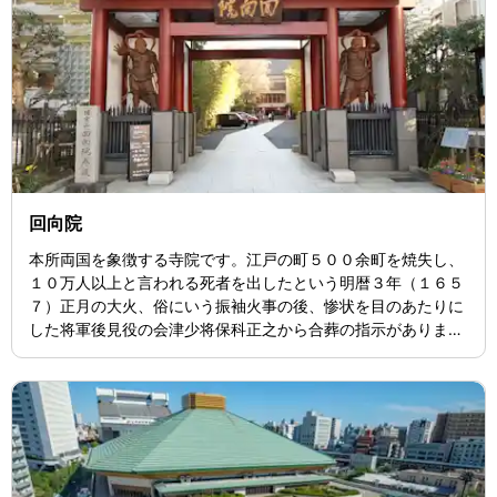
回向院
本所両国を象徴する寺院です。江戸の町５００余町を焼失し、
１０万人以上と言われる死者を出したという明暦３年（１６５
７）正月の大火、俗にいう振袖火事の後、惨状を目のあたりに
した将軍後見役の会津少将保科正之から合葬の指示がありまし
た。その結果、本所牛島新田の地６０間四方（約３，６００
坪）が下付され、貴賎の別なく死者を埋葬しました。これが今
の諸総山無縁寺回向院の始まりです。 回向院はその後、江戸市
中すべての無縁仏を埋葬するようになりました。回向院を参る
人々で両国橋周辺は賑わうようになり様々な店舗・演芸等が集
まる場所となりました。