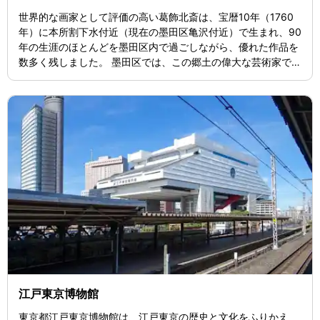
世界的な画家として評価の高い葛飾北斎は、宝暦10年（1760
年）に本所割下水付近（現在の墨田区亀沢付近）で生まれ、90
年の生涯のほとんどを墨田区内で過ごしながら、優れた作品を
数多く残しました。 墨田区では、この郷土の偉大な芸術家であ
る北斎を区民の誇りとして永く顕彰するとともに、地域の産業
や観光へも寄与する地域活性化の拠点として、「すみだ北斎美
術館」を開設しました。
江戸東京博物館
東京都江戸東京博物館は、江戸東京の歴史と文化をふりかえ