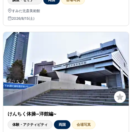
すみだ北斎美術館
2026/8/15(土)
けんちく体操~洋館編~
体験・アクティビティ
両国
会場写真