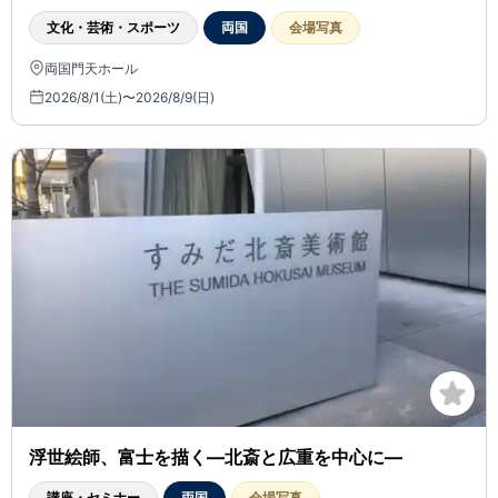
文化・芸術・スポーツ
両国
会場写真
両国門天ホール
2026/8/1(土)〜2026/8/9(日)
浮世絵師、富士を描く―北斎と広重を中心に―
講座・セミナー
両国
会場写真