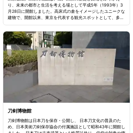
り、未来の都市と生活を考える場として平成5年（1993年）3
月28日に開館しました。高床式の倉をイメージしたユニークな
建物で、開館以来、東京を代表する観光スポットとして、多く
のお客様にご来館いただいております。 常設展は、徳川家康が
江戸に入府してから約400年間を中心に、江戸東京の歴史と文
化を実物資料や復元模型等を用いて紹介しています。さらに、
1階展示室で開催される年5～6回の特別展に加えて、講座や体
験教室など様々な活動を展開しています。
刀剣博物館
刀剣博物館は日本刀を保存・公開し、 日本刀文化の普及のた
め、日本美術刀剣保存協会の付属施設として昭和43年に開館し
ました。 日本刀は古来武器という性質以外に、信仰の対象や権