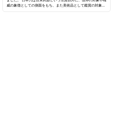
威の象徴としての側面をもち、また美術品として鑑賞の対象に
もなっていました。廃刀令後本来の日本刀の役割を終え、更に
第二次世界大戦後、日本刀は武器と見なされ駐留軍による没収
の的となり壊滅の危機に瀕しました。しかしながら本間順治、
佐藤貫一氏等の活動により戦後の混乱を脱し、両氏を中心とし
て昭和23年に美術工芸品としての日本刀の保存・鑑賞・研究・
伝統継承のため日本美術刀剣保存協会が設立されました。