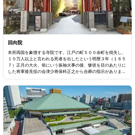
回向院
本所両国を象徴する寺院です。江戸の町５００余町を焼失し、
１０万人以上と言われる死者を出したという明暦３年（１６５
７）正月の大火、俗にいう振袖火事の後、惨状を目のあたりに
した将軍後見役の会津少将保科正之から合葬の指示がありまし
た。その結果、本所牛島新田の地６０間四方（約３，６００
坪）が下付され、貴賎の別なく死者を埋葬しました。これが今
の諸総山無縁寺回向院の始まりです。 回向院はその後、江戸市
中すべての無縁仏を埋葬するようになりました。回向院を参る
人々で両国橋周辺は賑わうようになり様々な店舗・演芸等が集
まる場所となりました。