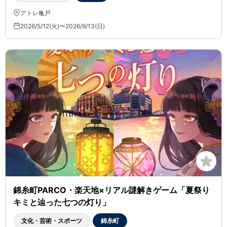
アトレ亀戸
2026/5/12(火)〜2026/9/13(日)
錦糸町PARCO・楽天地×リアル謎解きゲーム「夏祭り
キミと辿った七つの灯り」
文化・芸術・スポーツ
錦糸町