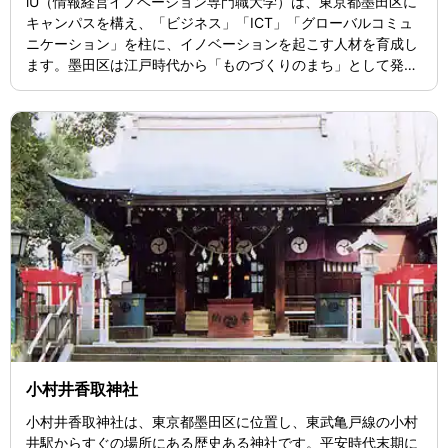
iU（情報経営イノベーション専門職大学）は、東京都墨田区に
キャンパスを構え、「ビジネス」「ICT」「グローバルコミュ
ニケーション」を柱に、イノベーションを起こす人材を育成し
ます。墨田区は江戸時代から「ものづくりのまち」として発展
してきた地域で、iUは地域との連携を通じて新しいサービスや
商品開発にも取り組み、学生が地域や企業の課題をICTで解決
するフィールドワークを行っています。広々とした開放的なキ
ャンパスでは、地域の方々との交流があり、学生にとって活発
な学びの場となっています。 iUは、実践的なカリキュラムと長
期インターンシップ、起業チャレンジなどを通じて、新規事業
やサービスを生み出す力を育てます。また、竹芝の国家戦略特
区にもサテライトオフィスを設置し、最先端のプロジェクトに
参画する機会も提供しています。良好なアクセス環境も整って
おり、社会人の学び直し支援にも対応するなど、時代のニーズ
に応えた教育機関として機能しています。
小村井香取神社
小村井香取神社は、東京都墨田区に位置し、東武亀戸線の小村
井駅からすぐの場所にある歴史ある神社です。平安時代末期に