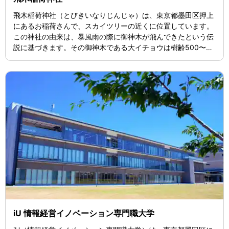
飛木稲荷神社（とびきいなりじんじゃ）は、東京都墨田区押上
にあるお稲荷さんで、スカイツリーの近くに位置しています。
この神社の由来は、暴風雨の際に御神木が飛んできたという伝
説に基づきます。その御神木である大イチョウは樹齢500〜60
0年とされ、災害や戦災を乗り越えて現在も力強く立っていま
す。鎌倉時代に北条氏がこの地に転住し、稲荷大明神を祀った
とも言われています。江戸時代から残る最古のイチョウの木の
一つとして、地域に根ざした神社です。
iU 情報経営イノベーション専門職大学