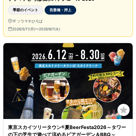
季節のイベント
吾妻橋・押上
1F ソラマチひろば
2026/5/11(月)〜2026/9/1(火)
東京スカイツリータウン®夏BeerFesta2026～タワー
の下の芝生で遊べて涼めるビアガーデン＆BBQ～