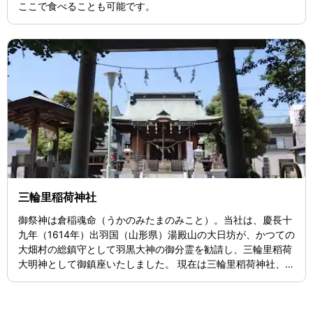
ここで食べることも可能です。
三輪里稲荷神社
御祭神は倉稲魂命（うかのみたまのみこと）。当社は、慶長十
九年（1614年）出羽国（山形県）湯殿山の大日坊が、かつての
大畑村の総鎮守として羽黒大神の御分霊を勧請し、三輪里稻荷
大明神として御鎮座いたしました。 現在は三輪里稻荷神社、通
称“こんにゃくいなり”として八広の地をお守りしてます。