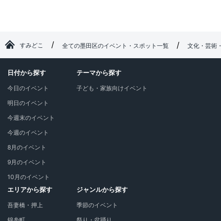
すみどこ
全ての墨田区のイベント・スポット一覧
文化・芸術
日付から探す
テーマから探す
今日のイベント
子ども・家族向けイベント
明日のイベント
今週末のイベント
今週のイベント
8月のイベント
9月のイベント
10月のイベント
エリアから探す
ジャンルから探す
吾妻橋・押上
季節のイベント
錦糸町
祭り・盆踊り