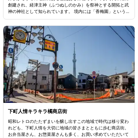
創建され、経津主神（ふつぬしのかみ）を祭神とする開拓と武
神の神社として知られています。 境内には「香梅園」という美
しい梅園があり、1994年に再現されたこの梅園では、85種
類・120本の梅が咲き誇ります。毎年2月下旬から3月上旬にか
けて「梅まつり」が開催され、多くの参拝者が訪れます。祭り
では、満開の梅の花を楽しみながら、地域の歴史と文化を感じ
ることができます。 小村井香取神社では、歴史ある神社ならで
はの行事と、梅まつりをはじめとする四季折々のイベントが楽
しめます。
下町人情キラキラ橘商店街
昭和レトロのたたずまいを醸し出すこの地域で時代は移り変わ
れども、下町人情を大切に地域の皆さまとともに歩む商店街。
お弁当屋さん、お惣菜屋さんも多く、お買い求めていただいて