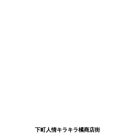
下町人情キラキラ橘商店街