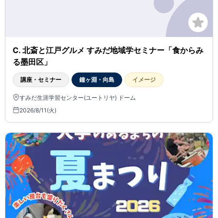
C. 北斎と江戸グルメ すみだ地域学セミナー「食からみ
る墨田区」
講座・セミナー
鐘ヶ淵・向島
イメージ
すみだ生涯学習センター(ユートリヤ) ドーム
2026/8/11(火)