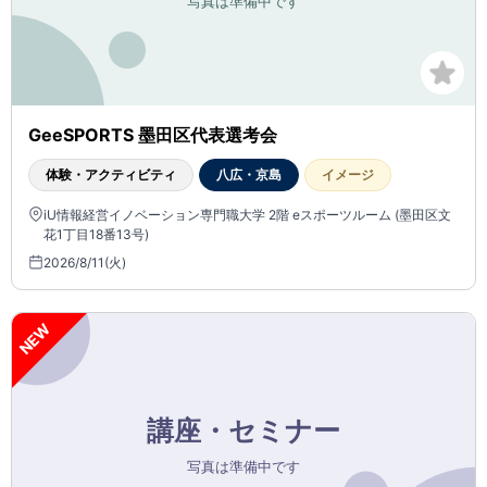
GeeSPORTS 墨田区代表選考会
体験・アクティビティ
八広・京島
イメージ
iU情報経営イノベーション専門職大学 2階 eスポーツルーム (墨田区文
花1丁目18番13号)
2026/8/11(火)
NEW