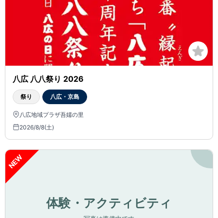
八広 八八祭り 2026
祭り
八広・京島
八広地域プラザ吾嬬の里
2026/8/8(土)
NEW