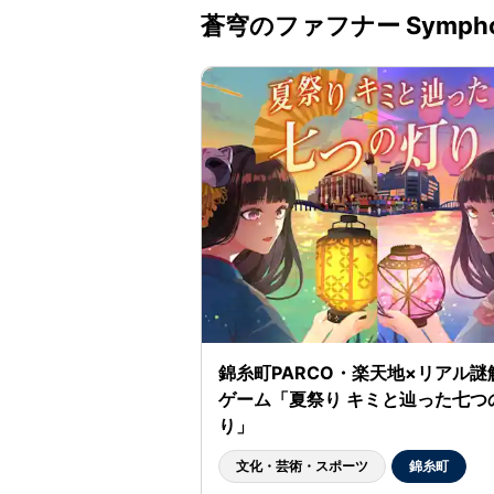
蒼穹のファフナー Symphon
錦糸町PARCO・楽天地×リアル謎
ゲーム「夏祭り キミと辿った七つ
り」
文化・芸術・スポーツ
錦糸町