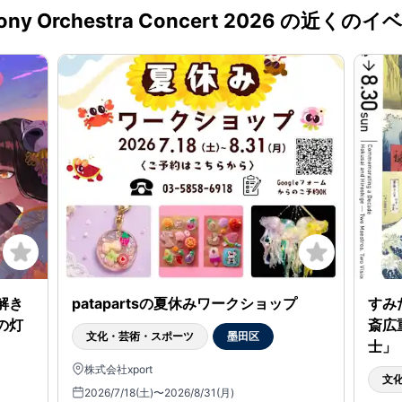
y Orchestra Concert 2026 の近
解き
patapartsの夏休みワークショップ
すみ
の灯
斎広
文化・芸術・スポーツ
墨田区
士」
株式会社xport
文
2026/7/18(土)〜2026/8/31(月)