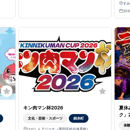
すみ
202
キン肉マン杯2026
夏休
ク」2
文化・芸術・スポーツ
錦糸町
体
ひがしんアリーナ（墨田区総合体育館）