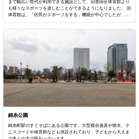
まで幅広い世代が利用できる施設として、旧墨田区体育館より
も様々なスポーツを楽しむことができるようになりました。 旧
体育館は、「区民がスポーツをする」機能が中心でしたが、ひ
がしんアリーナはPFI手法による民間の力を活用することで
「区民がスポーツをする」機能に「区民がスポーツをみる」
「区民のスポーツを支える」機能が加わり、区民の皆さんに、
よりスポーツに親しんでいただけるようになったのです。 ※墨
田区民とは、墨田区内に在住・在勤・在学されている方をいい
ます。
錦糸公園
錦糸町駅のすぐそばにある公園です。大型複合遊具や噴水、テ
ニスコートや体育館なども併設されており、子どもから大人ま
で多くの方で賑わっています。