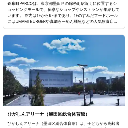
錦糸町PARCOは、東京都墨田区の錦糸町駅近くに位置するシ
ョッピングモールで、多彩なショップやレストランが集結して
います。 館内は1Fから6Fまであり、1Fのすみだフードホール
にはUMAMI BURGERや真鯛らーめん麺魚などの人気飲食店が
揃っています。全館の営業時間は10:30〜21:00で、飲食店舗
は11:00〜22:00まで営業。 スタイリッシュなファッションや
コスメ、雑貨など、幅広いニーズに応える店舗が勢揃いしてお
り、日々のショッピングや食事が楽しめるスポットです。
ひがしんアリーナ（墨田区総合体育館）
ひがしんアリーナ（墨田区総合体育館）は、子どもから高齢者