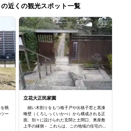
25 の近くの観光スポット一覧
立花大正民家園
ーを眺
細い木割りをもつ格子戸や出格子窓と黒漆
のツー
喰壁（くろしっくいかべ）から構成される正
面、別々に設けられた玄関と土間口、奥座敷
上手の縁側－ これらは、この地域の住宅の特