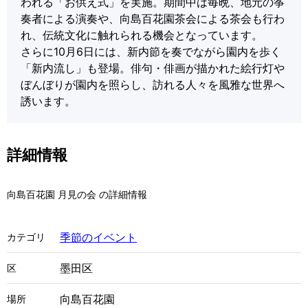
われる「お供え式」を実施。期間中は毎晩、地元の筝
奏者による演奏や、向島百花園茶会による茶会も行わ
れ、伝統文化に触れられる機会となっています。
さらに10月6日には、新内節を奏でながら園内を歩く
「新内流し」も登場。俳句・俳画が描かれた絵行灯や
ぼんぼりが園内を照らし、訪れる人々を風雅な世界へ
誘います。
詳細情報
向島百花園 月見の会 の詳細情報
季節のイベント
カテゴリ
墨田区
区
向島百花園
場所