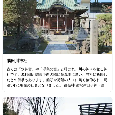
隅田川神社
古くは「水神宮」や「浮島の宮」と呼ばれ、川の神々を祀る神
社です。源頼朝が関東下向の際に暴風雨に遭い、当社に祈願し
たとの伝承もあります。船頭や荷船の人々に篤く信仰され、明
治5年に現在の社名となりました。 御祭神 速秋津日子神・速秋
津比賣神（川や海の神） 鳥之石楠船神（航海の守り神） 大楫
木戸姫神（舵と港の神） アクセス 〒131-0034 東京都墨田区
堤通2-17-1 東武伊勢崎線「鐘ヶ淵駅」徒歩10分 TEL：03-361
1-3089