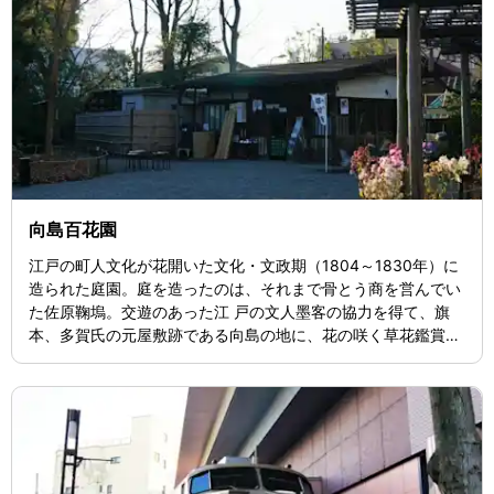
向島百花園
江戸の町人文化が花開いた文化・文政期（1804～1830年）に
造られた庭園。庭を造ったのは、それまで骨とう商を営んでい
た佐原鞠塢。交遊のあった江 戸の文人墨客の協力を得て、旗
本、多賀氏の元屋敷跡である向島の地に、花の咲く草花鑑賞を
中心とした「民営の花園」を造り、開園しました。