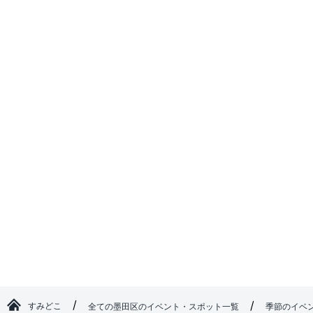
すみどこ
全ての墨田区のイベント・スポット一覧
季節のイベ