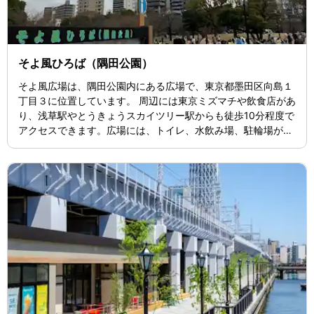
そよ風ひろば（隅田公園）
そよ風広場は、隅田公園内にある広場で、東京都墨田区向島１
丁目３に位置しています。 周辺には東京ミズマチや飲食店があ
り、浅草駅やとうきょうスカイツリー駅からも徒歩10分程度で
アクセスできます。広場には、トイレ、水飲み場、駐輪場があ
るオープンスペースが隣接しており、レストランやキッチンカ
ーでのテイクアウトも可能です。 さらに、様々な催し物が行わ
れており、電動キックボードの試乗会や音楽フェスティバル、
絵本やゴザの貸し出しなどがあります。