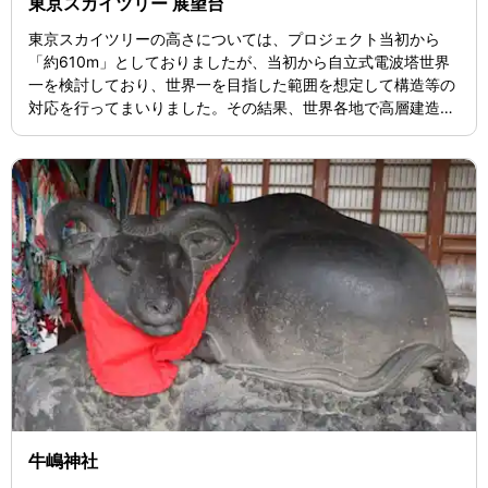
東京スカイツリー 展望台
東京スカイツリーの高さについては、プロジェクト当初から
「約610m」としておりましたが、当初から自立式電波塔世界
一を検討しており、世界一を目指した範囲を想定して構造等の
対応を行ってまいりました。その結果、世界各地で高層建造物
が計画、建設されている中で、自立式電波塔として高さ世界一
を目指し検討を重ね、634mに最終決定しました。 この甲斐も
あり、高さ634mの東京スカイツリーは2011年11月17日にはギ
ネスワールドレコーズ社より世界一高いタワーとして認定され
ました。
牛嶋神社