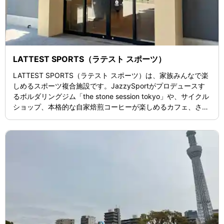
LATTEST SPORTS（ラテスト スポーツ）
LATTEST SPORTS（ラテスト スポーツ）は、家族みんなで楽
しめるスポーツ複合施設です。JazzySportがプロデュースす
るボルダリングジム「the stone session tokyo」や、サイクル
ショップ、本格的な自家焙煎コーヒーが楽しめるカフェ、さら
に遊び砂場など、幅広いアクティビティが揃っています。ま
た、音楽やアートを楽しめるカルチャーイベントも開催されて
おり、スポーツと文化が融合した空間を提供しています。 施設
の営業時間は、カフェが朝10時から夜10時まで（ラストオーダ
ーは9時半）、ボルダリングジムは平日は正午から夜11時、週
末は朝10時から夜9時まで営業しています。その他の施設やイ
ベントも多彩な時間で楽しむことができます。 お支払いは、現
金やクレジットカード、電子マネー、QRコード決済が利用可
能。東京都墨田区向島に位置し、アクセスも便利です。最新情
報やイベントは公式サイトをご確認ください。