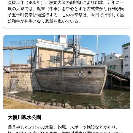
貞観二年（860年）、慈覚大師の御神託により創建。五年に一
度の大祭では、鳳輦（牛車）を中心とする古式豊かな行列が氏
子五十町安泰祈願巡行する。この神幸祭は、今日では珍しく黒
雄和牛が神牛となり鳳輦を曳いている。
大横川親水公園
遊具やじゃぶじゃぶ水路、釣堀、スポーツ施設などがあり、