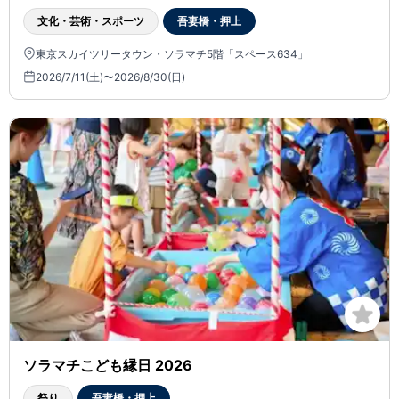
文化・芸術・スポーツ
吾妻橋・押上
東京スカイツリータウン・ソラマチ5階「スペース634」
2026/7/11(土)〜2026/8/30(日)
ソラマチこども縁日 2026
祭り
吾妻橋・押上