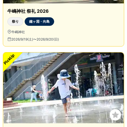
牛嶋神社 祭礼 2026
祭り
鐘ヶ淵・向島
牛嶋神社
2026/9/19(土)〜2026/9/20(日)
PickUp