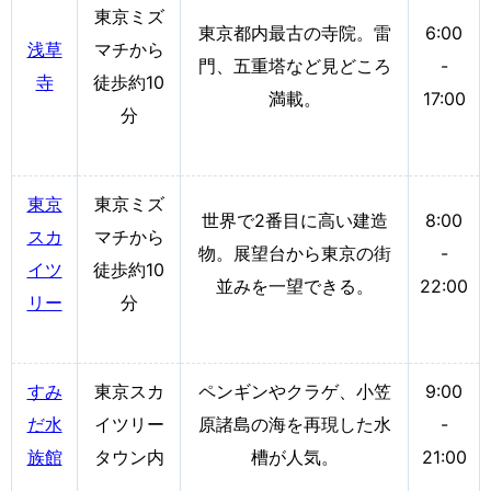
東京ミズ
東京都内最古の寺院。雷
6:00
浅草
マチから
門、五重塔など見どころ
-
寺
徒歩約10
満載。
17:00
分
東京
東京ミズ
世界で2番目に高い建造
8:00
スカ
マチから
物。展望台から東京の街
-
イツ
徒歩約10
並みを一望できる。
22:00
リー
分
すみ
東京スカ
ペンギンやクラゲ、小笠
9:00
だ水
イツリー
原諸島の海を再現した水
-
族館
タウン内
槽が人気。
21:00