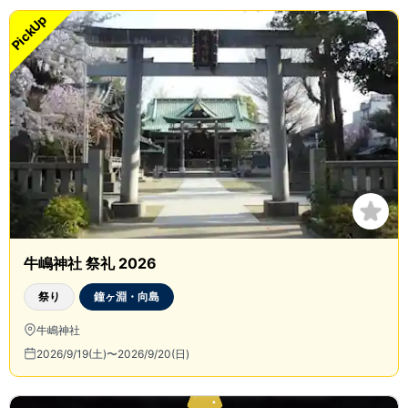
PickUp
牛嶋神社 祭礼 2026
祭り
鐘ヶ淵・向島
牛嶋神社
2026/9/19(土)〜2026/9/20(日)