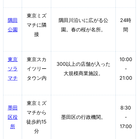
東京ミズ
隅田
隅田川沿いに広がる公
24時
マチに隣
公園
園。春の桜が名所。
間
接
東京
東京スカ
10:00
300以上の店舗が入った
ソラ
イツリー
-
大規模商業施設。
マチ
タウン内
21:00
東京ミズ
墨田
8:30
マチから
区役
墨田区の行政機関。
-
徒歩約15
所
17:00
分